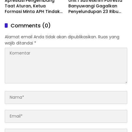
Apresiasi Pengembang
Unit I Satreskrim Polresta
Taat Aturan, Ketua
Banyuwangi Gagalkan
Formasi Minta APH Tindak
Penyelundupan 23 Ribu
Tegas Tambang Ilegal dan
Benih Lobster
Pertanyakan Perizinan di
Comments (0)
Gambor
Alamat email Anda tidak akan dipublikasikan.
Ruas yang
wajib ditandai
*