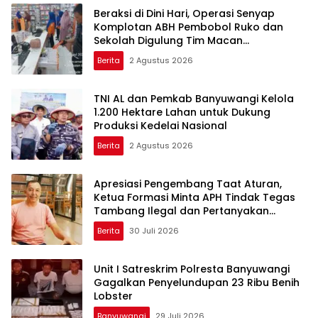
Beraksi di Dini Hari, Operasi Senyap
Komplotan ABH Pembobol Ruko dan
Sekolah Digulung Tim Macan
Blambangan
Berita
2 Agustus 2026
TNI AL dan Pemkab Banyuwangi Kelola
1.200 Hektare Lahan untuk Dukung
Produksi Kedelai Nasional
Berita
2 Agustus 2026
Apresiasi Pengembang Taat Aturan,
Ketua Formasi Minta APH Tindak Tegas
Tambang Ilegal dan Pertanyakan
Perizinan di Gambor
Berita
30 Juli 2026
Unit I Satreskrim Polresta Banyuwangi
Gagalkan Penyelundupan 23 Ribu Benih
Lobster
Banyuwangi
29 Juli 2026