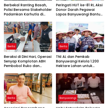
Berbekal Ranting Basah,
Peringati HUT ke-81 RI, Aksi
Polisi Bersama Stakeholder
Donor Darah Pegawai
Padamkan Karhutla di
Lapas Banyuwangi Bantu
Hutan Jatiprahu
Amankan Stok PMI
Trenggalek
Berita
Berita
Beraksi di Dini Hari, Operasi
TNI AL dan Pemkab
Senyap Komplotan ABH
Banyuwangi Kelola 1.200
Pembobol Ruko dan
Hektare Lahan untuk
Sekolah Digulung Tim
Dukung Produksi Kedelai
Macan Blambangan
Nasional
Berita
Banyuwangi