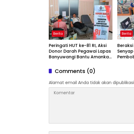
Daerah
Berita
Berita
Peringati HUT ke-81 RI, Aksi
Beraksi 
Donor Darah Pegawai Lapas
Senyap
Banyuwangi Bantu Amankan
Pembob
Stok PMI
Digulu
Blamb
Comments (0)
Alamat email Anda tidak akan dipublikasi