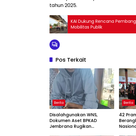
tahun 2025.
KAI Dukung Rencana Pembangun
Mobilitas Publik
Pos Terkait
Berita
Berita
Disalahgunakan WNS,
42 Pra
Dokumen Aset BPKAD
Berang
Jembrana Rugikan
Nasiona
Pengusaha Rp95 Juta
Pesank