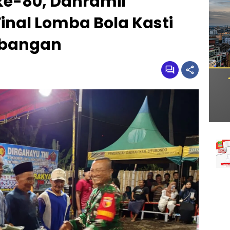
ke-80, Danramil
inal Lomba Bola Kasti
ebangan