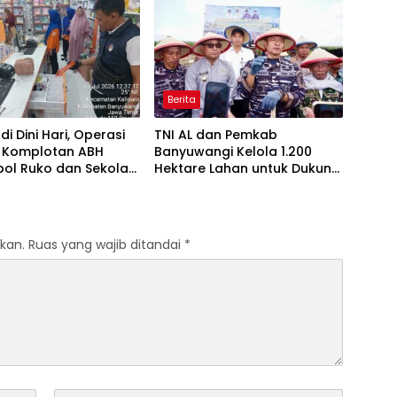
Berita
di Dini Hari, Operasi
TNI AL dan Pemkab
 Komplotan ABH
Banyuwangi Kelola 1.200
ol Ruko dan Sekolah
Hektare Lahan untuk Dukung
ng Tim Macan
Produksi Kedelai Nasional
angan
kan.
Ruas yang wajib ditandai
*