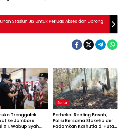
an Stasiun JIS untuk Perluas Akses dan Dorong
Berita
muka Trenggalek
Berbekal Ranting Basah,
kat ke Jambore
Polisi Bersama Stakeholder
l XII, Wabup Syah
Padamkan Karhutla di Hutan
an Jaga Nama Baik
Jatiprahu Trenggalek