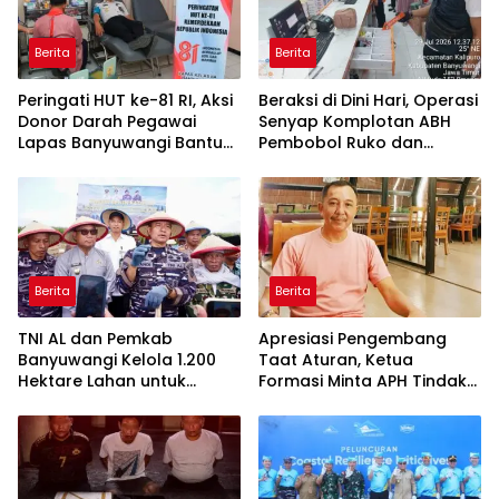
Berita
Berita
Peringati HUT ke-81 RI, Aksi
Beraksi di Dini Hari, Operasi
Donor Darah Pegawai
Senyap Komplotan ABH
Lapas Banyuwangi Bantu
Pembobol Ruko dan
Amankan Stok PMI
Sekolah Digulung Tim
Macan Blambangan
Berita
Berita
TNI AL dan Pemkab
Apresiasi Pengembang
Banyuwangi Kelola 1.200
Taat Aturan, Ketua
Hektare Lahan untuk
Formasi Minta APH Tindak
Dukung Produksi Kedelai
Tegas Tambang Ilegal dan
Nasional
Pertanyakan Perizinan di
Gambor