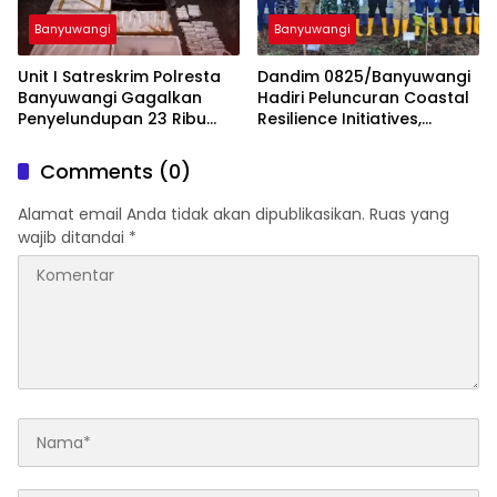
Banyuwangi
Banyuwangi
Unit I Satreskrim Polresta
Dandim 0825/Banyuwangi
Banyuwangi Gagalkan
Hadiri Peluncuran Coastal
Penyelundupan 23 Ribu
Resilience Initiatives,
Benih Lobster
Langkah Besar Jaga Pesisir
dari Ancaman Abrasi
Comments (0)
Alamat email Anda tidak akan dipublikasikan.
Ruas yang
wajib ditandai
*