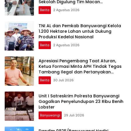
Sekolah Digulung Tim Macan
Blambangan
Berita
2 Agustus 2026
TNI AL dan Pemkab Banyuwangi Kelola
1.200 Hektare Lahan untuk Dukung
Produksi Kedelai Nasional
Berita
2 Agustus 2026
Apresiasi Pengembang Taat Aturan,
Ketua Formasi Minta APH Tindak Tegas
Tambang Ilegal dan Pertanyakan
Perizinan di Gambor
Berita
30 Juli 2026
Unit I Satreskrim Polresta Banyuwangi
Gagalkan Penyelundupan 23 Ribu Benih
Lobster
Banyuwangi
29 Juli 2026
Dandim 0825/Banyuwangi Hadiri