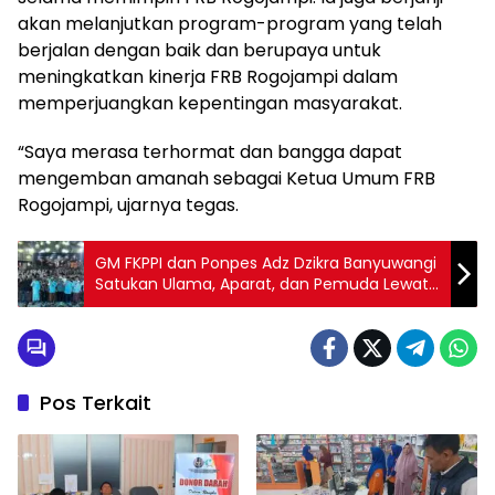
akan melanjutkan program-program yang telah
berjalan dengan baik dan berupaya untuk
meningkatkan kinerja FRB Rogojampi dalam
memperjuangkan kepentingan masyarakat.
“Saya merasa terhormat dan bangga dapat
mengemban amanah sebagai Ketua Umum FRB
Rogojampi, ujarnya tegas.
GM FKPPI dan Ponpes Adz Dzikra Banyuwangi
Satukan Ulama, Aparat, dan Pemuda Lewat
“Campur Sari Campur Ngaji Kanggo Nelesi
Ati”
Pos Terkait