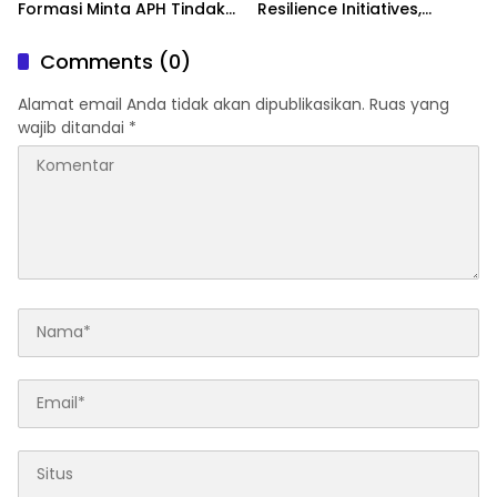
Formasi Minta APH Tindak
Resilience Initiatives,
Tegas Tambang Ilegal dan
Langkah Besar Jaga Pesisir
Pertanyakan Perizinan di
dari Ancaman Abrasi
Comments (0)
Gambor
Alamat email Anda tidak akan dipublikasikan.
Ruas yang
wajib ditandai
*