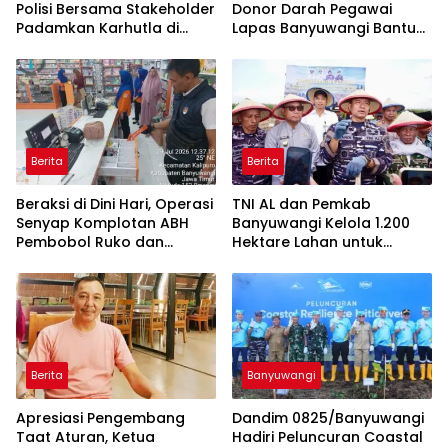
Polisi Bersama Stakeholder
Donor Darah Pegawai
Padamkan Karhutla di
Lapas Banyuwangi Bantu
Hutan Jatiprahu
Amankan Stok PMI
Trenggalek
Berita
Berita
Beraksi di Dini Hari, Operasi
TNI AL dan Pemkab
Senyap Komplotan ABH
Banyuwangi Kelola 1.200
Pembobol Ruko dan
Hektare Lahan untuk
Sekolah Digulung Tim
Dukung Produksi Kedelai
Macan Blambangan
Nasional
Berita
Banyuwangi
Apresiasi Pengembang
Dandim 0825/Banyuwangi
Taat Aturan, Ketua
Hadiri Peluncuran Coastal