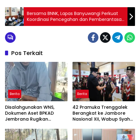
Bersama BNNK, Lapas Banyuwangi Perkuat
Koordinasi Pencegahan dan Pemberantasan
Narkoba
Pos Terkait
Berita
Berita
Disalahgunakan WNS,
42 Pramuka Trenggalek
Dokumen Aset BPKAD
Berangkat ke Jambore
Jembrana Rugikan
Nasional XII, Wabup Syah
Pengusaha Rp95 Juta
Pesankan Jaga Nama Baik
Daerah