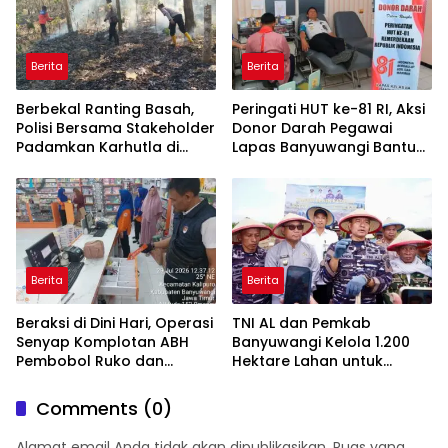
Berita
Berita
Berbekal Ranting Basah,
Peringati HUT ke-81 RI, Aksi
Polisi Bersama Stakeholder
Donor Darah Pegawai
Padamkan Karhutla di
Lapas Banyuwangi Bantu
Hutan Jatiprahu
Amankan Stok PMI
Trenggalek
Berita
Berita
Beraksi di Dini Hari, Operasi
TNI AL dan Pemkab
Senyap Komplotan ABH
Banyuwangi Kelola 1.200
Pembobol Ruko dan
Hektare Lahan untuk
Sekolah Digulung Tim
Dukung Produksi Kedelai
Macan Blambangan
Nasional
Comments (0)
Alamat email Anda tidak akan dipublikasikan.
Ruas yang