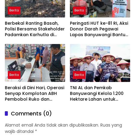
Berita
Berita
Berbekal Ranting Basah,
Peringati HUT ke-81 RI, Aksi
Polisi Bersama Stakeholder
Donor Darah Pegawai
Padamkan Karhutla di
Lapas Banyuwangi Bantu
Hutan Jatiprahu
Amankan Stok PMI
Trenggalek
Berita
Berita
Beraksi di Dini Hari, Operasi
TNI AL dan Pemkab
Senyap Komplotan ABH
Banyuwangi Kelola 1.200
Pembobol Ruko dan
Hektare Lahan untuk
Sekolah Digulung Tim
Dukung Produksi Kedelai
Macan Blambangan
Nasional
Comments (0)
Alamat email Anda tidak akan dipublikasikan.
Ruas yang
wajib ditandai
*