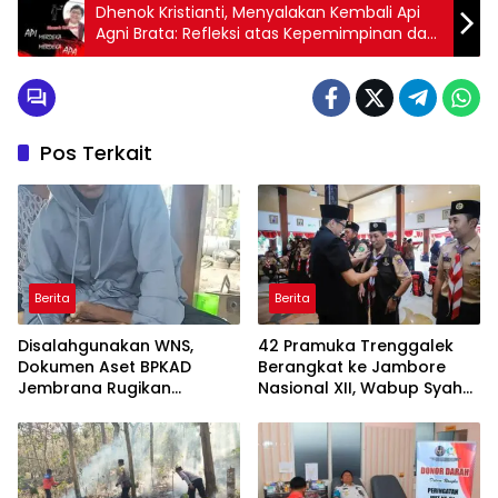
Dhenok Kristianti, Menyalakan Kembali Api
Agni Brata: Refleksi atas Kepemimpinan dan
Semangat Merdeka di Indonesia
Pos Terkait
Berita
Berita
Disalahgunakan WNS,
42 Pramuka Trenggalek
Dokumen Aset BPKAD
Berangkat ke Jambore
Jembrana Rugikan
Nasional XII, Wabup Syah
Pengusaha Rp95 Juta
Pesankan Jaga Nama Baik
Daerah