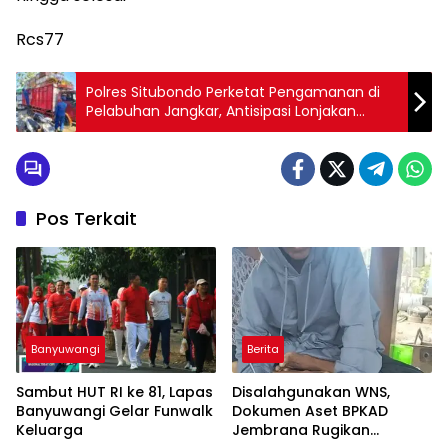
Rcs77
Polres Situbondo Perketat Pengamanan di
Pelabuhan Jangkar, Antisipasi Lonjakan
Penumpang saat Maulid Nabi
Pos Terkait
Banyuwangi
Berita
Sambut HUT RI ke 81, Lapas
Disalahgunakan WNS,
Banyuwangi Gelar Funwalk
Dokumen Aset BPKAD
Keluarga
Jembrana Rugikan