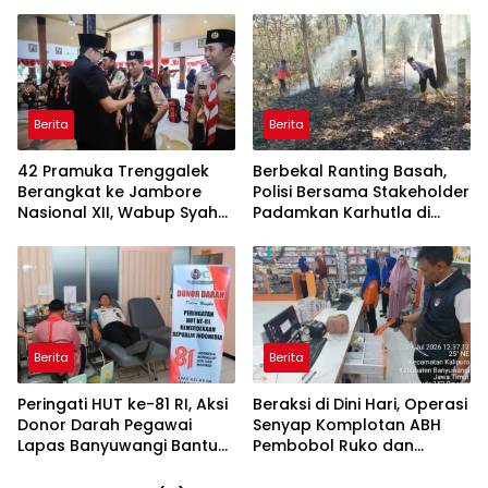
Pengusaha Rp95 Juta
Berita
Berita
42 Pramuka Trenggalek
Berbekal Ranting Basah,
Berangkat ke Jambore
Polisi Bersama Stakeholder
Nasional XII, Wabup Syah
Padamkan Karhutla di
Pesankan Jaga Nama Baik
Hutan Jatiprahu
Daerah
Trenggalek
Berita
Berita
Peringati HUT ke-81 RI, Aksi
Beraksi di Dini Hari, Operasi
Donor Darah Pegawai
Senyap Komplotan ABH
Lapas Banyuwangi Bantu
Pembobol Ruko dan
Amankan Stok PMI
Sekolah Digulung Tim
Macan Blambangan