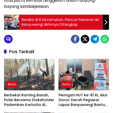
atau justru kembali tenggelam dalam bayang-
bayang ketidakjelasan.
Beraksi di 6 Kecamatan, Pencuri Meteran Air
Banyuwangi Akhirnya Ditangkap
Pos Terkait
Berita
Berita
Berbekal Ranting Basah,
Peringati HUT ke-81 RI, Aksi
Polisi Bersama Stakeholder
Donor Darah Pegawai
Padamkan Karhutla di
Lapas Banyuwangi Bantu
Hutan Jatiprahu
Amankan Stok PMI