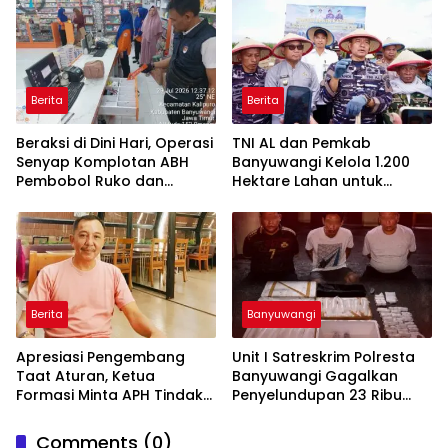
Trenggalek
Berita
Berita
Beraksi di Dini Hari, Operasi
TNI AL dan Pemkab
Senyap Komplotan ABH
Banyuwangi Kelola 1.200
Pembobol Ruko dan
Hektare Lahan untuk
Sekolah Digulung Tim
Dukung Produksi Kedelai
Macan Blambangan
Nasional
Berita
Banyuwangi
Apresiasi Pengembang
Unit I Satreskrim Polresta
Taat Aturan, Ketua
Banyuwangi Gagalkan
Formasi Minta APH Tindak
Penyelundupan 23 Ribu
Tegas Tambang Ilegal dan
Benih Lobster
Pertanyakan Perizinan di
Comments (0)