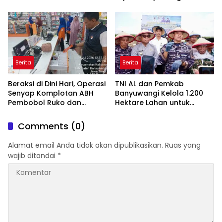
Hutan Jatiprahu
Amankan Stok PMI
Trenggalek
Berita
Berita
Beraksi di Dini Hari, Operasi
TNI AL dan Pemkab
Senyap Komplotan ABH
Banyuwangi Kelola 1.200
Pembobol Ruko dan
Hektare Lahan untuk
Sekolah Digulung Tim
Dukung Produksi Kedelai
Macan Blambangan
Nasional
Comments (0)
Alamat email Anda tidak akan dipublikasikan.
Ruas yang
wajib ditandai
*