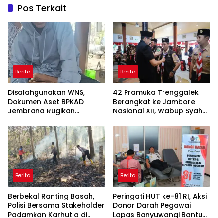
Pos Terkait
Berita
Berita
Disalahgunakan WNS,
42 Pramuka Trenggalek
Dokumen Aset BPKAD
Berangkat ke Jambore
Jembrana Rugikan
Nasional XII, Wabup Syah
Pengusaha Rp95 Juta
Pesankan Jaga Nama Baik
Daerah
Berita
Berita
Berbekal Ranting Basah,
Peringati HUT ke-81 RI, Aksi
Polisi Bersama Stakeholder
Donor Darah Pegawai
Padamkan Karhutla di
Lapas Banyuwangi Bantu