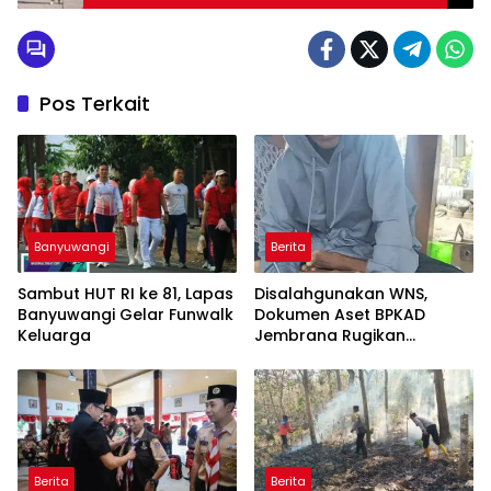
Pos Terkait
Banyuwangi
Berita
Sambut HUT RI ke 81, Lapas
Disalahgunakan WNS,
Banyuwangi Gelar Funwalk
Dokumen Aset BPKAD
Keluarga
Jembrana Rugikan
Pengusaha Rp95 Juta
Berita
Berita