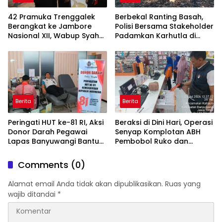
42 Pramuka Trenggalek
Berbekal Ranting Basah,
Berangkat ke Jambore
Polisi Bersama Stakeholder
Nasional XII, Wabup Syah
Padamkan Karhutla di
Pesankan Jaga Nama Baik
Hutan Jatiprahu
Daerah
Trenggalek
Berita
Berita
Peringati HUT ke-81 RI, Aksi
Beraksi di Dini Hari, Operasi
Donor Darah Pegawai
Senyap Komplotan ABH
Lapas Banyuwangi Bantu
Pembobol Ruko dan
Amankan Stok PMI
Sekolah Digulung Tim
Macan Blambangan
Comments (0)
Alamat email Anda tidak akan dipublikasikan.
Ruas yang
wajib ditandai
*