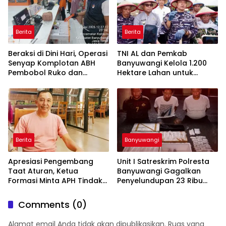
Berita
Berita
Beraksi di Dini Hari, Operasi
TNI AL dan Pemkab
Senyap Komplotan ABH
Banyuwangi Kelola 1.200
Pembobol Ruko dan
Hektare Lahan untuk
Sekolah Digulung Tim
Dukung Produksi Kedelai
Macan Blambangan
Nasional
Berita
Banyuwangi
Apresiasi Pengembang
Unit I Satreskrim Polresta
Taat Aturan, Ketua
Banyuwangi Gagalkan
Formasi Minta APH Tindak
Penyelundupan 23 Ribu
Tegas Tambang Ilegal dan
Benih Lobster
Pertanyakan Perizinan di
Comments (0)
Gambor
Alamat email Anda tidak akan dipublikasikan.
Ruas yang