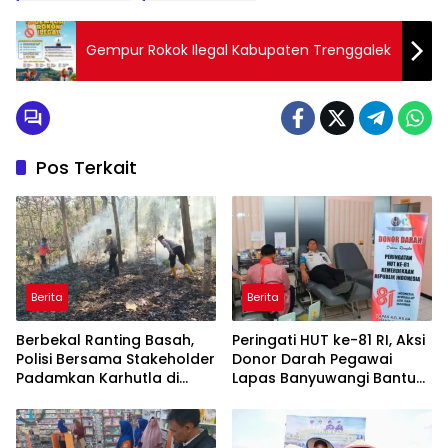
Gempur Rokok Ilegal Kabupaten Trenggalek
Pos Terkait
Berita
Berita
Berbekal Ranting Basah,
Peringati HUT ke-81 RI, Aksi
Polisi Bersama Stakeholder
Donor Darah Pegawai
Padamkan Karhutla di
Lapas Banyuwangi Bantu
Hutan Jatiprahu
Amankan Stok PMI
Trenggalek