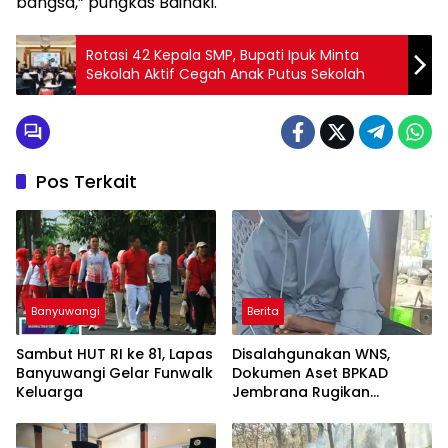
bangsa,” pungkas Baihaki.
Rotasi 42 Kepala SMP, Bupati Ipuk Minta
Sekolah Aktif Cegah Anak Putus Sekolah
Pos Terkait
Banyuwangi
Berita
Sambut HUT RI ke 81, Lapas
Disalahgunakan WNS,
Banyuwangi Gelar Funwalk
Dokumen Aset BPKAD
Keluarga
Jembrana Rugikan
Pengusaha Rp95 Juta