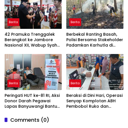
Berita
Berita
42 Pramuka Trenggalek
Berbekal Ranting Basah,
Berangkat ke Jambore
Polisi Bersama Stakeholder
Nasional XII, Wabup Syah
Padamkan Karhutla di
Pesankan Jaga Nama Baik
Hutan Jatiprahu
Daerah
Trenggalek
Berita
Berita
Peringati HUT ke-81 RI, Aksi
Beraksi di Dini Hari, Operasi
Donor Darah Pegawai
Senyap Komplotan ABH
Lapas Banyuwangi Bantu
Pembobol Ruko dan
Amankan Stok PMI
Sekolah Digulung Tim
Macan Blambangan
Comments (0)